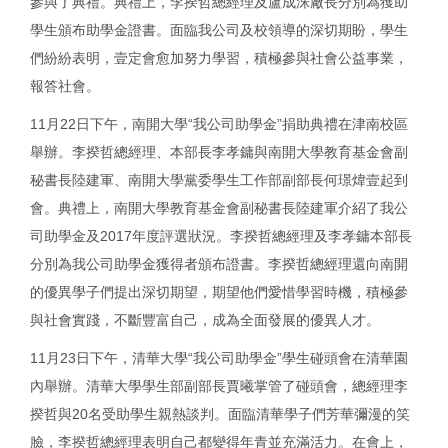
參與了典禮。典禮上，李揆哲總經理及盧成洙廠長分別為獲助
學生頒布助學金證書。面臨我公司及校領導的深切期盼，學生
們紛紛表明，壹定會愈加努力學習，積極參與社會公益事業，
報答社會。
11月22日下午，南開大學“我公司助學金”捐助典禮在津南校區
舉辦。李揆哲總經理、本部長李孝鏞與南開大學教育基金會副
秘書長陸建軍、南開大學黨委學生工作部副部長何璟煒壹起到
會。典禮上，南開大學教育基金會副秘書長陸建軍介紹了我公
司助學金及2017年度評選狀況。李揆哲總經理及李孝鏞本部長
分別為我公司助學金獲得者頒布證書。李揆哲總經理還向南開
的優異學子們提出深切期望，期望他們愛惜學習時機，積極參
與社會實踐，不斷豐富自己，成為全面發展的優異人才。
11月23日下午，清華大學“我公司助學金”學生碰頭會在清華園
內舉辦。清華大學學生部副部長賈曦掌管了碰頭會，總經理李
揆哲與20名受助學生親熱談判。面臨清華學子們芳華彌漫的笑
臉，李揆哲總經理表明自己都變得年青並充滿活力。在會上，