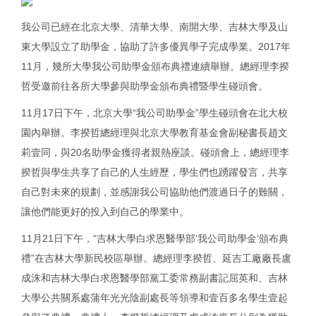
我公司已經在北京大學、清華大學、南開大學、吉林大學及山
東大學設立了助學金，協助了許多優異學子完成學業。2017年
11月，幾所大學我公司助學金頒布典禮連續舉辦。總經理李揆
哲受邀前往各所大學參與助學金頒布典禮暨學生碰頭會。
11月17日下午，北京大學“我公司助學金”學生碰頭會在北大校
園內舉辦。李揆哲總經理與北京大學教育基金會副秘書長趙文
莉壹同，與20名助學金獲得者親熱座談。碰頭會上，總經理李
揆哲與學生共享了自己的人生經歷，學生們也踴躍發言，共享
自己對未來的規劃，並感謝我公司協助他們渡過日子的難關，
讓他們能更好的投入到自己的學業中。
11月21日下午，“吉林大學白求恩醫學部‘我公司助學金’頒布典
禮”在吉林大學新民校區舉辦。總經理李揆哲、延吉工廠廠長盧
成洙和吉林大學白求恩醫學部黨工委常務副書記屈英和、吉林
大學公共關系處蒲年光光陰副處長等領導和壹百多名學生壹起