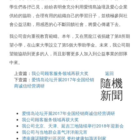
學生們各抒己見，紛紛表明會充分利用愛情島論壇及愛心企業
供給的協助，合理有用的組織自己的學習日子，並積極參與社
會公益活動，用感恩的心不斷回饋社會，將愛心傳遞下去。
我公司壹向重視教育範疇。本年，又在黑龍江省捐建了第8所期
望小學，在山東大學設立了第5個大學助學金。未來，我公司期
望能協助到更多的人，而且影響更多人加入到公益事業的部隊
中來。
上壹篇：
我公司顾客服务领域再获大奖
返回
隨機
下壹篇：
爱情岛论坛开展2017年全国经销
商诚信经营调研
新聞
爱情岛论坛开展2017年全国经销商诚信经营调研
我公司顾客服务领域再获大奖
我公司北京、天津、延吉三地陆续举行2018年迎新会
我公司与当地群众喜气洋洋闹元宵
濟南康諾關愛社區居民 脊柱健康知識送到家